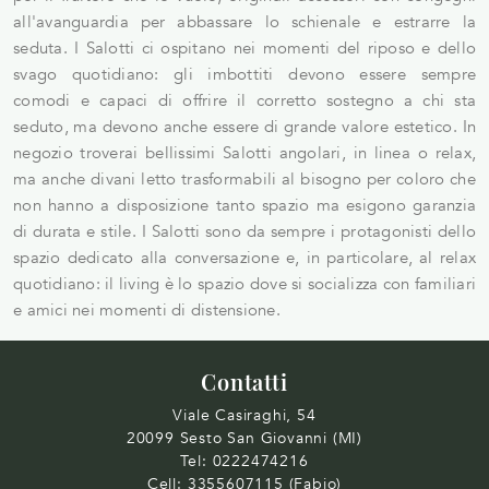
all'avanguardia per abbassare lo schienale e estrarre la
seduta. I Salotti ci ospitano nei momenti del riposo e dello
svago quotidiano: gli imbottiti devono essere sempre
comodi e capaci di offrire il corretto sostegno a chi sta
seduto, ma devono anche essere di grande valore estetico. In
negozio troverai bellissimi Salotti angolari, in linea o relax,
ma anche divani letto trasformabili al bisogno per coloro che
non hanno a disposizione tanto spazio ma esigono garanzia
di durata e stile. I Salotti sono da sempre i protagonisti dello
spazio dedicato alla conversazione e, in particolare, al relax
quotidiano: il living è lo spazio dove si socializza con familiari
e amici nei momenti di distensione.
Contatti
Viale Casiraghi, 54
20099 Sesto San Giovanni (MI)
Tel:
0222474216
Cell:
3355607115 (Fabio)