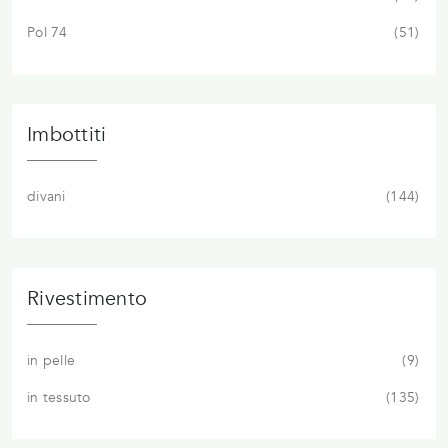
Pol 74
51
Imbottiti
divani
144
Rivestimento
in pelle
9
in tessuto
135