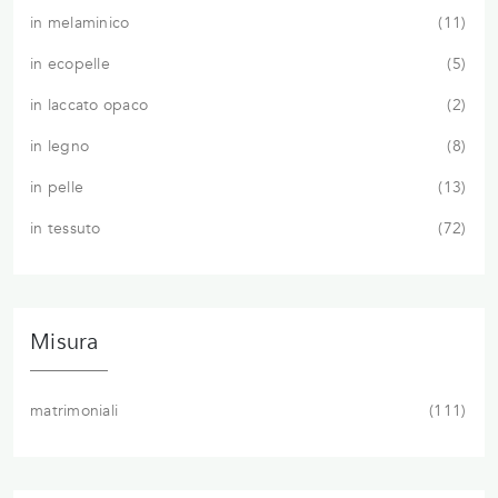
in melaminico
11
in ecopelle
5
in laccato opaco
2
in legno
8
in pelle
13
in tessuto
72
Misura
matrimoniali
111