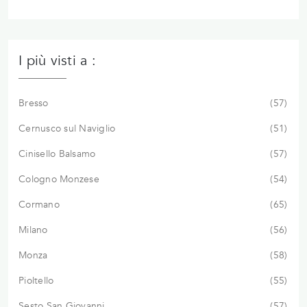
I più visti a :
Bresso
57
Cernusco sul Naviglio
51
Cinisello Balsamo
57
Cologno Monzese
54
Cormano
65
Milano
56
Monza
58
Pioltello
55
Sesto San Giovanni
57