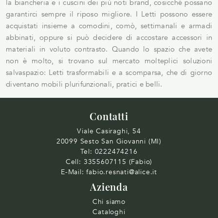
la biancheria e i cuscini dei più noti brand, cosicché possano
garantirci sempre il riposo migliore. I Letti possono essere
acquistati insieme a comodini, comò, settimanali e armadi
abbinati, oppure si può decidere di accostare accessori in
materiali in voluto contrasto. Quando lo spazio che avete
non è molto, si trovano sul mercato molteplici soluzioni
salvaspazio: Letti trasformabili e a scomparsa, che di giorno
diventano mobili plurifunzionali, pratici e belli.
Contatti
Viale Casiraghi, 54
20099 Sesto San Giovanni (MI)
Tel:
0222474216
Cell:
3355607115 (Fabio)
E-Mail:
fabio.resnati@alice.it
Azienda
Chi siamo
Cataloghi