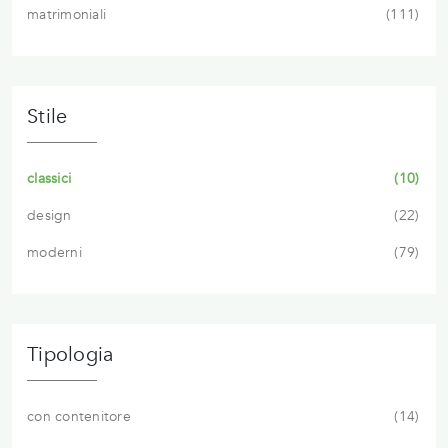
matrimoniali
111
Stile
classici
10
design
22
moderni
79
Tipologia
con contenitore
14