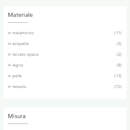
Materiale
in melaminico
11
in ecopelle
5
in laccato opaco
2
in legno
8
in pelle
13
in tessuto
72
Misura