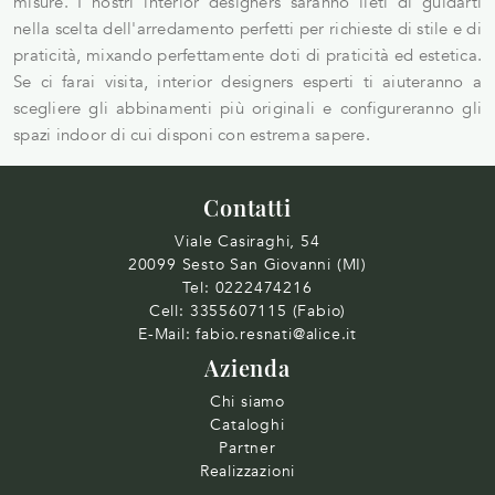
misure. I nostri interior designers saranno lieti di guidarti
nella scelta dell'arredamento perfetti per richieste di stile e di
praticità, mixando perfettamente doti di praticità ed estetica.
Se ci farai visita, interior designers esperti ti aiuteranno a
scegliere gli abbinamenti più originali e configureranno gli
spazi indoor di cui disponi con estrema sapere.
Contatti
Viale Casiraghi, 54
20099 Sesto San Giovanni (MI)
Tel:
0222474216
Cell:
3355607115 (Fabio)
E-Mail:
fabio.resnati@alice.it
Azienda
Chi siamo
Cataloghi
Partner
Realizzazioni