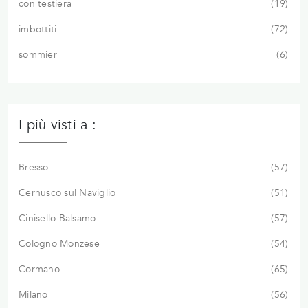
con testiera
19
imbottiti
72
sommier
6
I più visti a :
Bresso
57
Cernusco sul Naviglio
51
Cinisello Balsamo
57
Cologno Monzese
54
Cormano
65
Milano
56