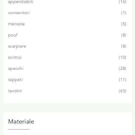
appendiabiti
16
contenitori
1
mensole
5
pouf
8
scarpiere
8
scrittoi
10
specchi
28
tappeti
11
tavolini
63
Materiale