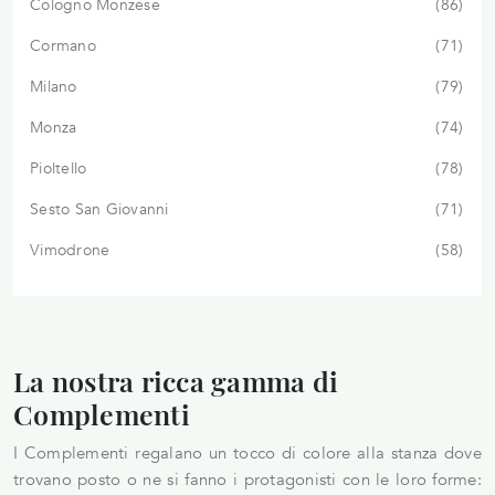
Cologno Monzese
86
Cormano
71
Milano
79
Monza
74
Pioltello
78
Sesto San Giovanni
71
Vimodrone
58
La nostra ricca gamma di
Complementi
I Complementi regalano un tocco di colore alla stanza dove
trovano posto o ne si fanno i protagonisti con le loro forme: