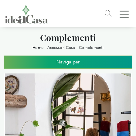
Complementi
Home
-
Accessori Casa
-
Complementi
Naviga per