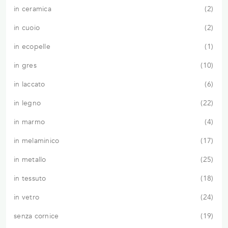
in ceramica
2
in cuoio
2
in ecopelle
1
in gres
10
in laccato
6
in legno
22
in marmo
4
in melaminico
17
in metallo
25
in tessuto
18
in vetro
24
senza cornice
19