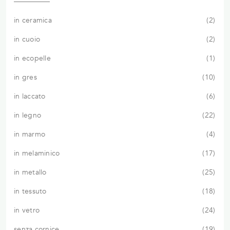
in ceramica
2
in cuoio
2
in ecopelle
1
in gres
10
in laccato
6
in legno
22
in marmo
4
in melaminico
17
in metallo
25
in tessuto
18
in vetro
24
senza cornice
19