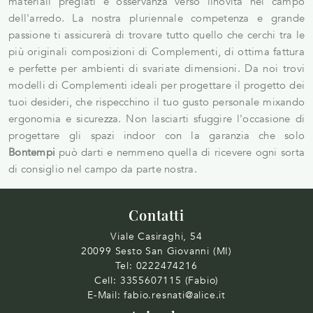
materiali pregiati e osservanza verso ilnovità nel campo
dell'arredo. La nostra pluriennale competenza e grande
passione ti assicurerà di trovare tutto quello che cerchi tra le
più originali composizioni di Complementi, di ottima fattura
e perfette per ambienti di svariate dimensioni. Da noi trovi
modelli di Complementi ideali per progettare il progetto dei
tuoi desideri, che rispecchino il tuo gusto personale mixando
ergonomia e sicurezza. Non lasciarti sfuggire l'occasione di
progettare gli spazi indoor con la garanzia che solo
Bontempi
può darti e nemmeno quella di ricevere ogni sorta
di consiglio nel campo da parte nostra.
Contatti
Viale Casiraghi, 54
20099 Sesto San Giovanni (MI)
Tel:
0222474216
Cell:
3355607115 (Fabio)
E-Mail:
fabio.resnati@alice.it