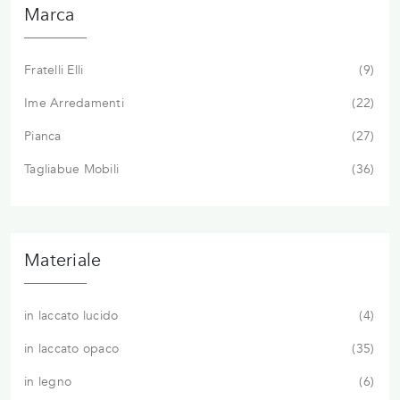
Marca
Fratelli Elli
9
Ime Arredamenti
22
Pianca
27
Tagliabue Mobili
36
Materiale
in laccato lucido
4
in laccato opaco
35
in legno
6