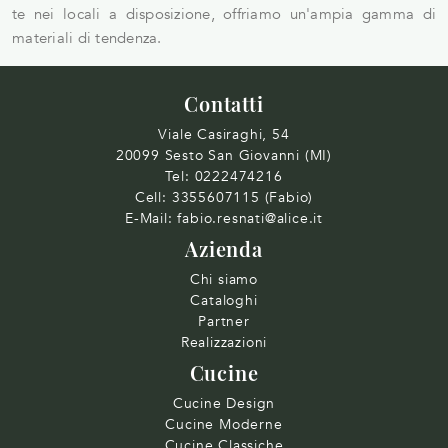
te nei locali a disposizione, offriamo un'ampia gamma di
materiali di tendenza.
Contatti
Viale Casiraghi, 54
20099 Sesto San Giovanni (MI)
Tel:
0222474216
Cell:
3355607115 (Fabio)
E-Mail:
fabio.resnati@alice.it
Azienda
Chi siamo
Cataloghi
Partner
Realizzazioni
Cucine
Cucine Design
Cucine Moderne
Cucine Classiche