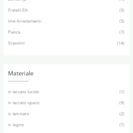
Fratelli Elli
5
Ime Arredamenti
5
Pianca
7
Scavolini
14
Materiale
in laccato lucido
1
in laccato opaco
9
in laminato
2
in legno
7