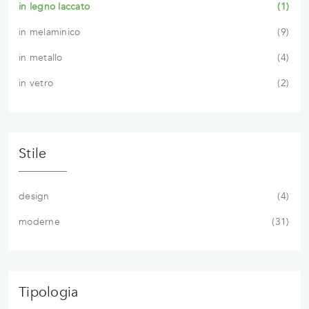
in legno laccato
1
in melaminico
9
in metallo
4
in vetro
2
Stile
design
4
moderne
31
Tipologia