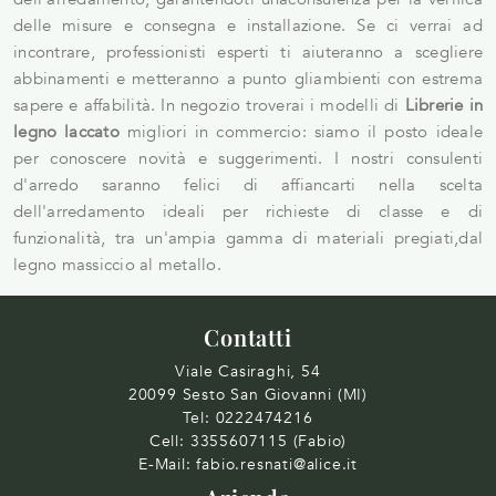
delle misure e consegna e installazione. Se ci verrai ad
incontrare, professionisti esperti ti aiuteranno a scegliere
abbinamenti e metteranno a punto gliambienti con estrema
sapere e affabilità. In negozio troverai i modelli di
Librerie
in
legno laccato
migliori in commercio: siamo il posto ideale
per conoscere novità e suggerimenti. I nostri consulenti
d'arredo saranno felici di affiancarti nella scelta
dell'arredamento ideali per richieste di classe e di
funzionalità, tra un'ampia gamma di materiali pregiati,dal
legno massiccio al metallo.
Contatti
Viale Casiraghi, 54
20099 Sesto San Giovanni (MI)
Tel:
0222474216
Cell:
3355607115 (Fabio)
E-Mail:
fabio.resnati@alice.it