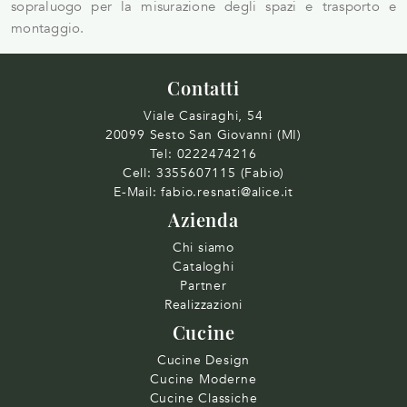
sopraluogo per la misurazione degli spazi e trasporto e
montaggio.
Contatti
Viale Casiraghi, 54
20099 Sesto San Giovanni (MI)
Tel:
0222474216
Cell:
3355607115 (Fabio)
E-Mail:
fabio.resnati@alice.it
Azienda
Chi siamo
Cataloghi
Partner
Realizzazioni
Cucine
Cucine Design
Cucine Moderne
Cucine Classiche