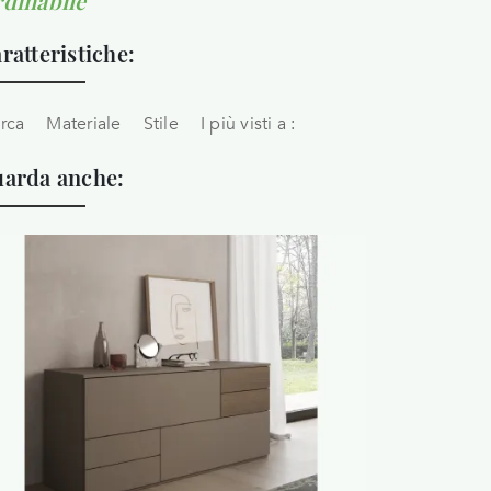
dinabile
ratteristiche:
rca
Materiale
Stile
I più visti a :
arda anche: