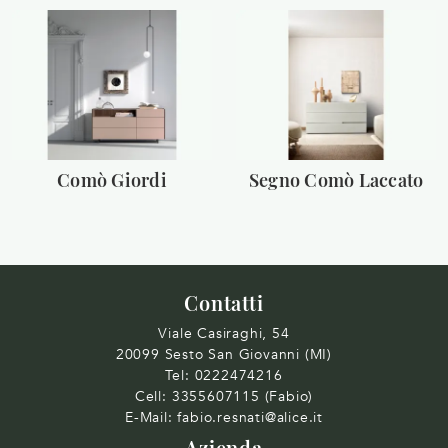
Comò Giordi
Segno Comò Laccato
Contatti
Viale Casiraghi, 54
20099 Sesto San Giovanni (MI)
Tel:
0222474216
Cell:
3355607115 (Fabio)
E-Mail:
fabio.resnati@alice.it
Azienda