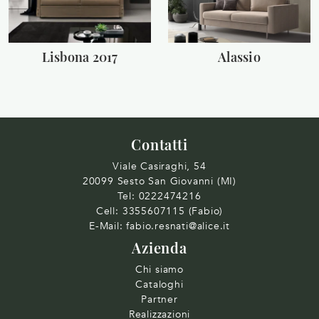
Lisbona 2017
Alassio
Contatti
Viale Casiraghi, 54
20099 Sesto San Giovanni (MI)
Tel:
0222474216
Cell:
3355607115 (Fabio)
E-Mail:
fabio.resnati@alice.it
Azienda
Chi siamo
Cataloghi
Partner
Realizzazioni