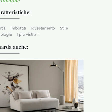
dinabile
ratteristiche:
rca
Imbottiti
Rivestimento
Stile
pologia
I più visti a :
arda anche: