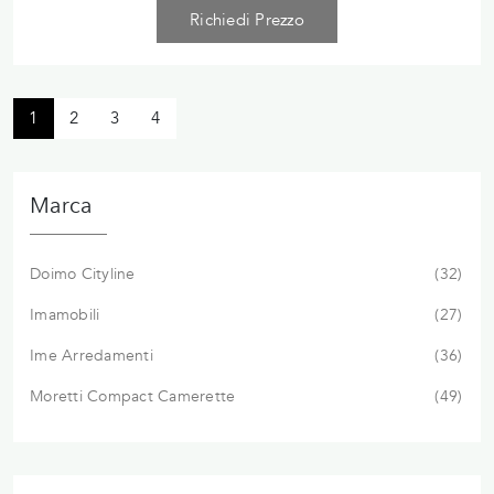
Richiedi Prezzo
1
2
3
4
Marca
Doimo Cityline
32
Imamobili
27
Ime Arredamenti
36
Moretti Compact Camerette
49