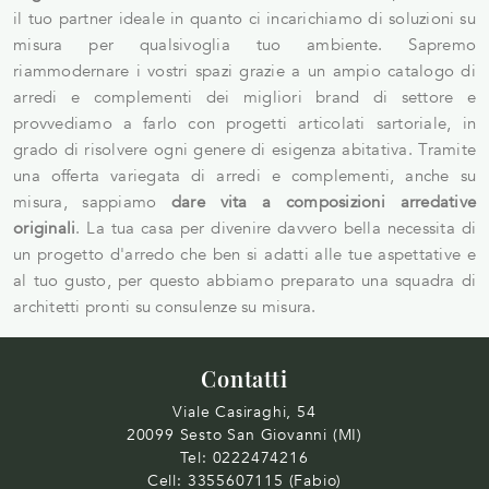
il tuo partner ideale in quanto ci incarichiamo di soluzioni su
misura per qualsivoglia tuo ambiente. Sapremo
riammodernare i vostri spazi grazie a un ampio catalogo di
arredi e complementi dei migliori brand di settore e
provvediamo a farlo con progetti articolati sartoriale, in
grado di risolvere ogni genere di esigenza abitativa. Tramite
una offerta variegata di arredi e complementi, anche su
misura, sappiamo
dare vita a composizioni arredative
originali
. La tua casa per divenire davvero bella necessita di
un progetto d'arredo che ben si adatti alle tue aspettative e
al tuo gusto, per questo abbiamo preparato una squadra di
architetti pronti su consulenze su misura.
Contatti
Viale Casiraghi, 54
20099 Sesto San Giovanni (MI)
Tel:
0222474216
Cell:
3355607115 (Fabio)