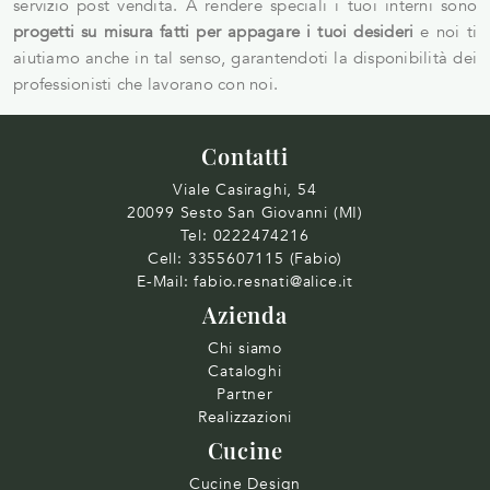
servizio post vendita. A rendere speciali i tuoi interni sono
progetti su misura fatti per appagare i tuoi desideri
e noi ti
aiutiamo anche in tal senso, garantendoti la disponibilità dei
professionisti che lavorano con noi.
Contatti
Viale Casiraghi, 54
20099 Sesto San Giovanni (MI)
Tel:
0222474216
Cell:
3355607115 (Fabio)
E-Mail:
fabio.resnati@alice.it
Azienda
Chi siamo
Cataloghi
Partner
Realizzazioni
Cucine
Cucine Design