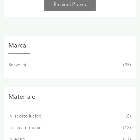
Richiedi Prezzo
Marca
Scavolini
35
Materiale
in laccato lucido
8
in laccato opaco
13
in legno
12