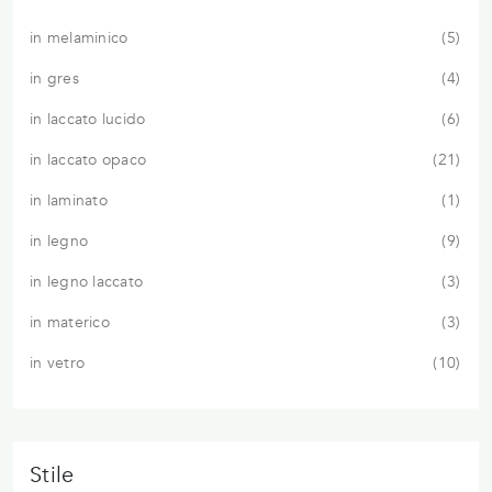
in melaminico
5
in gres
4
in laccato lucido
6
in laccato opaco
21
in laminato
1
in legno
9
in legno laccato
3
in materico
3
in vetro
10
Stile