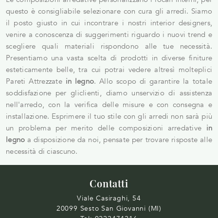
questo è consigliabile selezionare con cura gli arredi. Siamo
il posto giusto in cui incontrare i nostri interior designers,
venire a conoscenza di suggerimenti riguardo i nuovi trend e
scegliere quali materiali rispondono alle tue necessità.
Presentiamo una vasta scelta di prodotti in diverse finiture
esteticamente belle, tra cui potrai vedere altresì molteplici
Pareti Attrezzate
in legno
. Allo scopo di garantire la totale
soddisfazione per gliclienti, diamo unservizio di assistenza
nell'arredo, con la verifica delle misure e con consegna e
installazione. Esprimere il tuo stile con gli arredi non sarà più
un problema per merito delle composizioni arredative
in
legno
a disposizione da noi, pensate per trovare risposte alle
necessità di ciascuno.
Contatti
Viale Casiraghi, 54
20099 Sesto San Giovanni (MI)