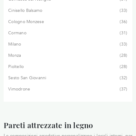
Cinisello Balsamo
33
Cologno Monzese
36
Cormano
31
Milano
33
Monza
28
Pioltello
28
Sesto San Giovanni
32
Vimodrone
37
Pareti attrezzate in legno
Le composizioni arredative personalizzano i locali interni, per