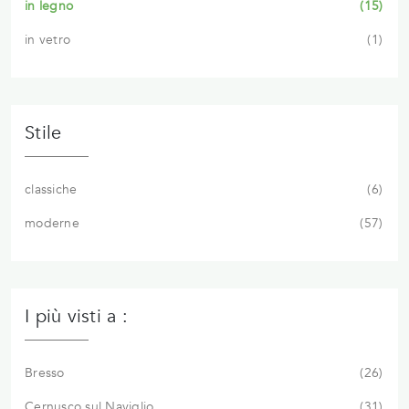
in legno
15
in vetro
1
Stile
classiche
6
moderne
57
I più visti a :
Bresso
26
Cernusco sul Naviglio
31