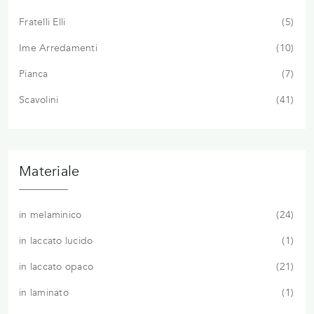
Fratelli Elli
5
Ime Arredamenti
10
Pianca
7
Scavolini
41
Materiale
in melaminico
24
in laccato lucido
1
in laccato opaco
21
in laminato
1