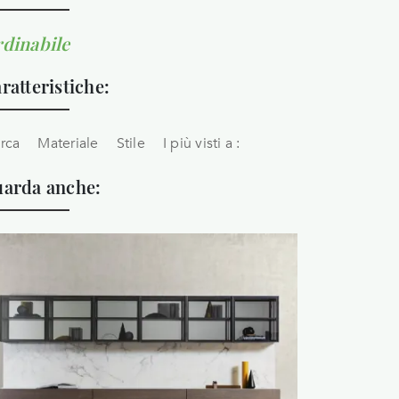
dinabile
ratteristiche:
rca
Materiale
Stile
I più visti a :
arda anche: