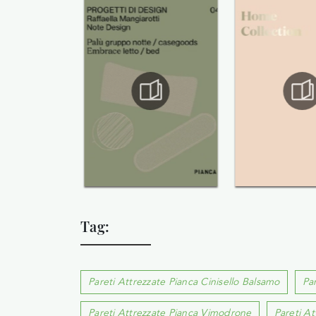
Tag:
Pareti Attrezzate Pianca Cinisello Balsamo
Pa
Pareti Attrezzate Pianca Vimodrone
Pareti At