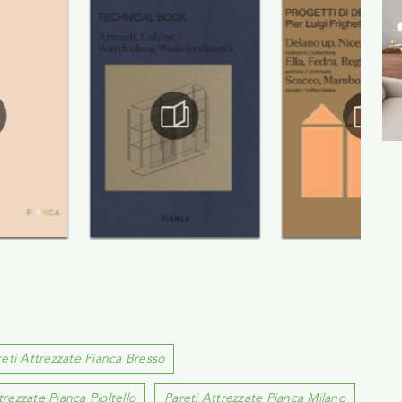
reti Attrezzate Pianca Bresso
trezzate Pianca Pioltello
Pareti Attrezzate Pianca Milano