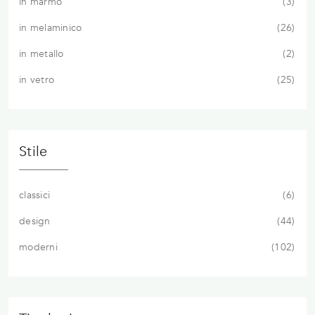
in marmo
3
in melaminico
26
in metallo
2
in vetro
25
Stile
classici
6
design
44
moderni
102