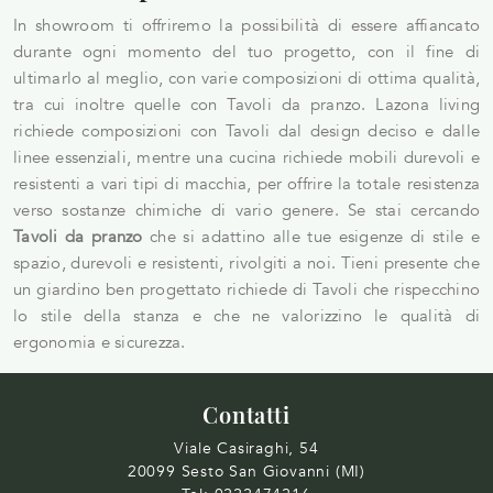
In showroom ti offriremo la possibilità di essere affiancato
durante ogni momento del tuo progetto, con il fine di
ultimarlo al meglio, con varie composizioni di ottima qualità,
tra cui inoltre quelle con Tavoli da pranzo. Lazona living
richiede composizioni con Tavoli dal design deciso e dalle
linee essenziali, mentre una cucina richiede mobili durevoli e
resistenti a vari tipi di macchia, per offrire la totale resistenza
verso sostanze chimiche di vario genere. Se stai cercando
Tavoli
da pranzo
che si adattino alle tue esigenze di stile e
spazio, durevoli e resistenti, rivolgiti a noi. Tieni presente che
un giardino ben progettato richiede di Tavoli che rispecchino
lo stile della stanza e che ne valorizzino le qualità di
ergonomia e sicurezza.
Contatti
Viale Casiraghi, 54
20099 Sesto San Giovanni (MI)