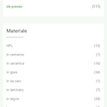
da pranzo
111
Materiale
HPL
13
in cemento
1
in ceramica
16
in gres
34
in laccato
1
in laminato
7
in legno
24