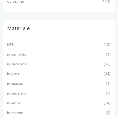
da pranzo
111
Materiale
HPL
13
in cemento
1
in ceramica
16
in gres
34
in laccato
1
in laminato
7
in legno
24
in marmo
3