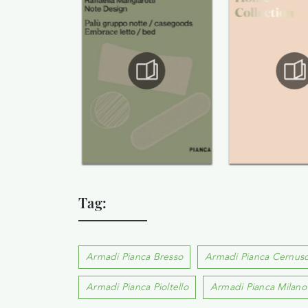
Tag:
Armadi Pianca Bresso
Armadi Pianca Cernusc
Armadi Pianca Pioltello
Armadi Pianca Milano