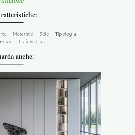
dinabile
ratteristiche:
rca
Materiale
Stile
Tipologia
ertura
I più visti a :
arda anche: