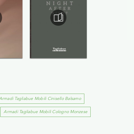
Armadi Tagliabue Mobili Cinisello Balsamo
Armadi Tagliabue Mobili Cologno Monzese