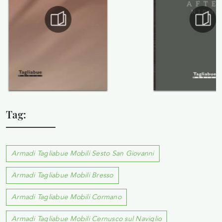
Tag:
Armadi Tagliabue Mobili Sesto San Giovanni
Armadi Tagliabue Mobili Bresso
Armadi Tagliabue Mobili Cormano
Armadi Tagliabue Mobili Cernusco sul Naviglio