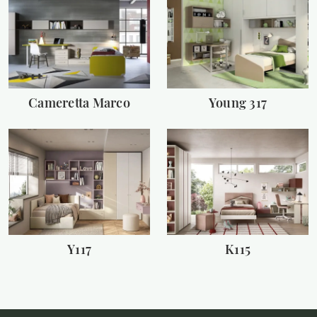
Cameretta Marco
Young 317
Y117
K115