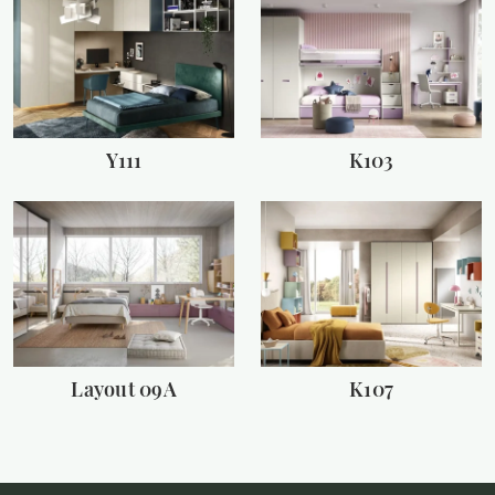
Y111
K103
Layout 09A
K107