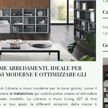
Or
Ca
Ma
I p
Gu
IME ARREDAMENTI, IDEALE PER
I MODERNE E OTTIMIZZARE GLI
 di Librerie a muro moderne per la zona giorno, come il
breria
in melaminico
qui visibile potrai creare un'atmosfera
 questo modello. La Libreria a muro Living 627 di Ime
 ai tuoi spazi: le differenti soluzioni della marca ti