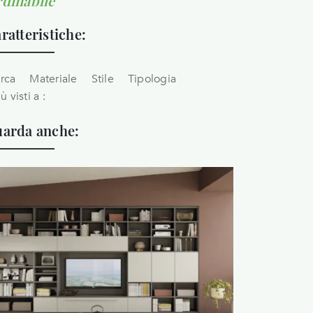
dinabile
ratteristiche:
rca
Materiale
Stile
Tipologia
iù visti a :
arda anche: