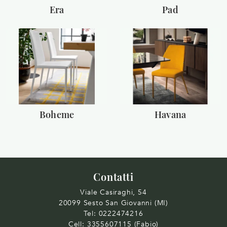
Era
Pad
Boheme
Havana
Contatti
Viale Casiraghi, 54
20099 Sesto San Giovanni (MI)
Tel:
0222474216
Cell:
3355607115 (Fabio)