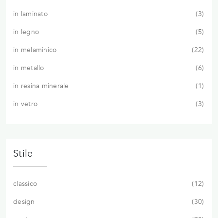
in laminato
3
in legno
5
in melaminico
22
in metallo
6
in resina minerale
1
in vetro
3
Stile
classico
12
design
30