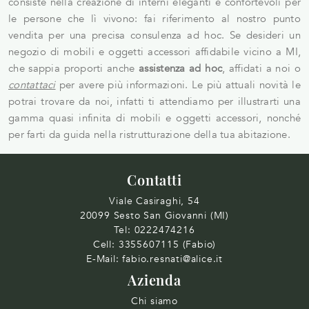
consiste nella creazione di interni eleganti e confortevoli per
le persone che lì vivono: fai riferimento al nostro punto
vendita per una precisa consulenza ad hoc. Se desideri un
negozio di mobili e oggetti accessori affidabile vicino a MI,
che sappia proporti anche
assistenza ad hoc
, affidati a noi o
contattaci
per avere più informazioni. Le più attuali novità le
potrai trovare da noi, infatti ti attendiamo per illustrarti una
gamma quasi infinita di mobili e oggetti accessori, nonché
per farti da guida nella ristrutturazione della tua abitazione.
Contatti
Viale Casiraghi, 54
20099 Sesto San Giovanni (MI)
Tel:
0222474216
Cell:
3355607115 (Fabio)
E-Mail:
fabio.resnati@alice.it
Azienda
Chi siamo