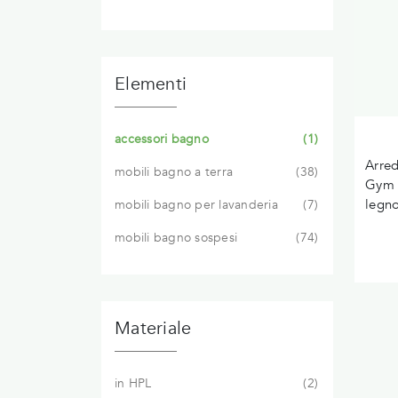
Elementi
accessori bagno
1
Arred
mobili bagno a terra
38
Gym S
legno
mobili bagno per lavanderia
7
mobili bagno sospesi
74
Materiale
in HPL
2