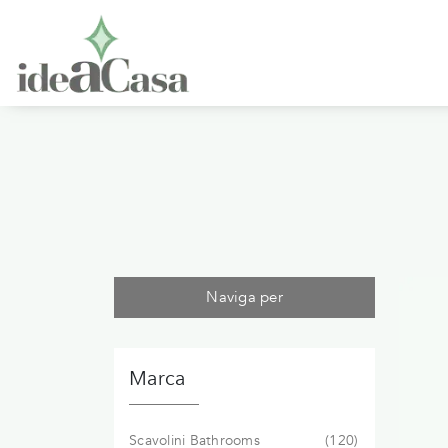
Naviga per
Marca
Scavolini Bathrooms
120