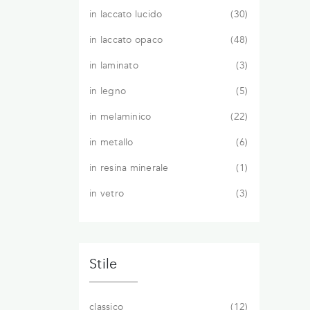
in laccato lucido
30
in laccato opaco
48
in laminato
3
in legno
5
in melaminico
22
in metallo
6
in resina minerale
1
in vetro
3
Stile
classico
12