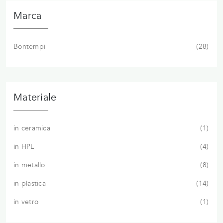
Marca
Bontempi
28
Materiale
in ceramica
1
in HPL
4
in metallo
8
in plastica
14
in vetro
1