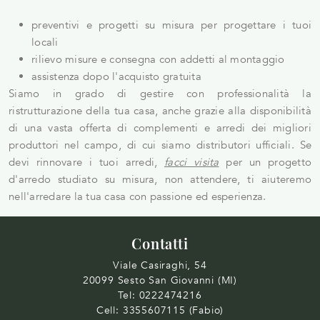
preventivi e progetti su misura per progettare i tuoi
locali
rilievo misure e consegna con addetti al montaggio
assistenza dopo l'acquisto gratuita
Siamo in grado di gestire con professionalità la
ristrutturazione della tua casa, anche grazie alla disponibilità
di una vasta offerta di complementi e arredi dei migliori
produttori nel campo, di cui siamo distributori ufficiali. Se
devi rinnovare i tuoi arredi,
facci visita
per un progetto
d'arredo studiato su misura, non attendere, ti aiuteremo
nell'arredare la tua casa con passione ed esperienza.
Contatti
Viale Casiraghi, 54
20099 Sesto San Giovanni (MI)
Tel:
0222474216
Cell:
3355607115 (Fabio)