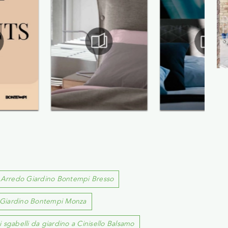
Arredo Giardino Bontempi Bresso
Giardino Bontempi Monza
 sgabelli da giardino a Cinisello Balsamo