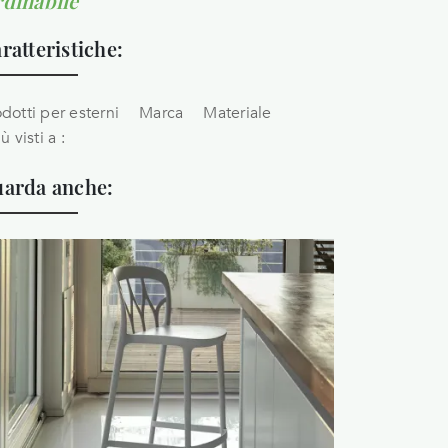
dinabile
ratteristiche:
dotti per esterni
Marca
Materiale
iù visti a :
arda anche: