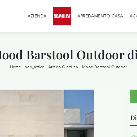
AZIENDA
ARREDAMENTO CASA
AC
Mood Barstool Outdoor d
Home
-
non_attivo
-
Arredo Giardino
-
Mood Barstool Outdoor
Di