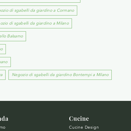
ozio di sgabelli da giardino a Cormano
zio di sgabelli da giardino a Milano
ello Balsamo
so
mano
za
Negozio di sgabelli da giardino Bontempi a Milano
nda
Cucine
amo
Cucine Design