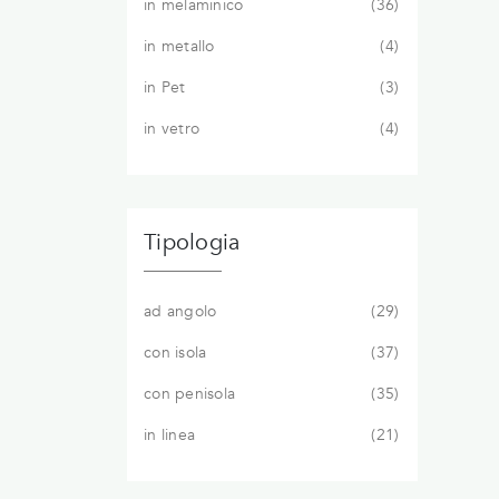
in melaminico
36
in metallo
4
in Pet
3
in vetro
4
Tipologia
ad angolo
29
con isola
37
con penisola
35
in linea
21