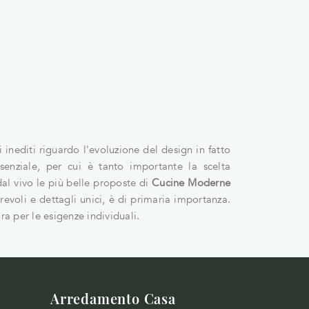
inediti riguardo l'evoluzione del design in fatto
nziale, per cui è tanto importante la scelta
l vivo le più belle proposte di
Cucine Moderne
urevoli e dettagli unici, è di primaria importanza.
ura per le esigenze individuali.
Arredamento Casa