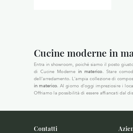
Cucine moderne in ma
Entra in showroom, poiché siamo il posto giusto 
di Cucine Moderne
in materico
. Stare comod
dell'arredamento. L'ampia collezione di compos
in materico
. Al giorno d'oggi impreziosire i loca
Offriamo la possibilità di essere affiancati dal di
Contatti
Azie