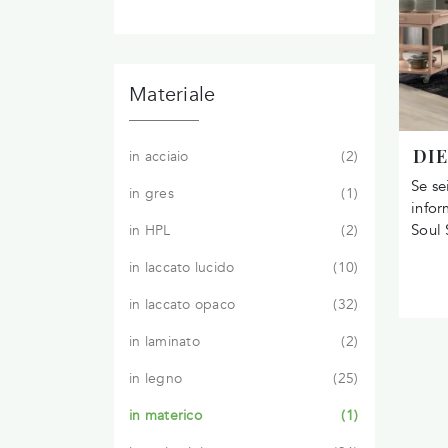
Materiale
DIE
in acciaio
2
Se se
in gres
1
infor
Soul 
in HPL
2
in laccato lucido
10
in laccato opaco
32
in laminato
2
in legno
25
in materico
1