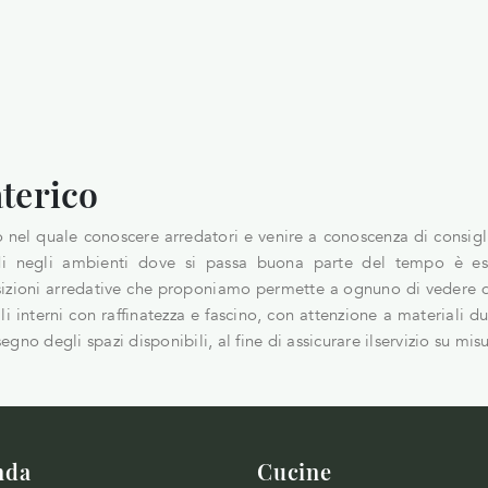
terico
nel quale conoscere arredatori e venire a conoscenza di consigli 
i negli ambienti dove si passa buona parte del tempo è esse
izioni arredative che proponiamo permette a ognuno di vedere da
li interni con raffinatezza e fascino, con attenzione a materiali d
segno degli spazi disponibili, al fine di assicurare ilservizio su mis
nda
Cucine