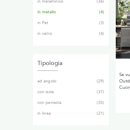
in melaminico
36
in metallo
4
in Pet
3
in vetro
4
Tipologia
Se vu
Outdo
ad angolo
29
Cucin
con isola
37
con penisola
35
in linea
21