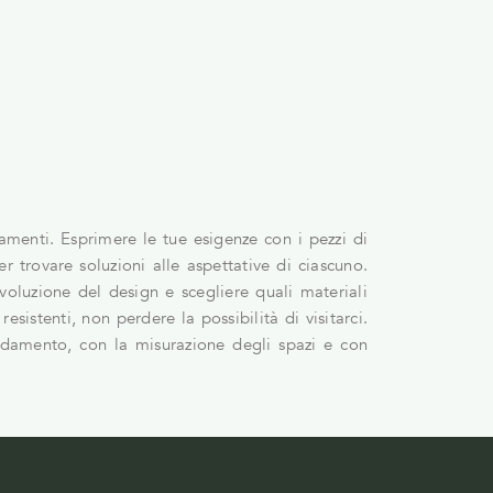
amenti. Esprimere le tue esigenze con i pezzi di
r trovare soluzioni alle aspettative di ciascuno.
evoluzione del design e scegliere quali materiali
resistenti, non perdere la possibilità di visitarci.
redamento, con la misurazione degli spazi e con