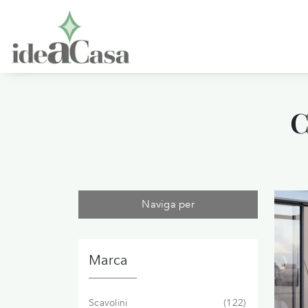
C
Naviga per
Marca
Scavolini
122