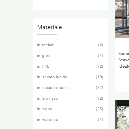
Materiale
in acciaio
2
Scopr
in gres
1
Scavo
ideal
in HPL
2
in laccato lucido
10
in laccato opaco
32
in laminato
2
in legno
25
in materico
1