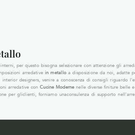
tallo
interni, per questo bisogna selezionare con attenzione gli arred
mposizioni arredative
in metallo
a disposizione da noi, adatte pe
 interior designers, venire a conoscenza di consigli riguardo l'
ioni arredative con
Cucine Moderne
nelle diverse finiture belle e 
one per gliclienti, forniamo unaconsulenza di supporto nell'ar