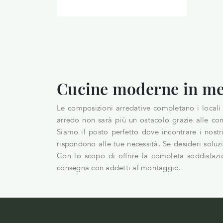
Cucine moderne in me
Le composizioni arredative completano i locali 
arredo non sarà più un ostacolo grazie alle co
Siamo il posto perfetto dove incontrare i nostri
rispondono alle tue necessità. Se desideri soluz
Con lo scopo di offrire la completa soddisfazi
consegna con addetti al montaggio.