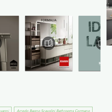
vanni
Arredo Bagno Scavolini Bathrooms Cormano