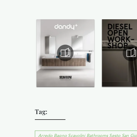
Tag:
Arredo Bagno Scavolini Bathrooms Sesto San Gio