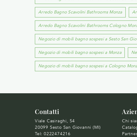
Arredo Bagno Scavolini Bathrooms Monza
Ar
Arredo Bagno Scavolini Bathrooms Cologno Mon
Negozio di mobili bagno sospesi a Sesto San Gio
Negozio di mobili bagno sospesi a Monza
Ne
Negozio di mobili bagno sospesi a Cologno Mon
Contatti
Azie
Viale Casiraghi, 54
Chi si
20099 Sesto San Giovanni (MI)
Catalo
Tel:
0222474216
Partne