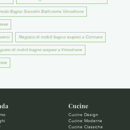
redo Bagno Scavolini Bathrooms Vimodrone
zese
vanni
Negozio di mobili bagno sospesi a Cormano
gozio di mobili bagno sospesi a Vimodrone
zese
nda
Cucine
amo
Cucine Design
ghi
Cucine Moderne
r
Cucine Classiche