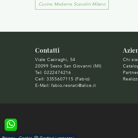
Cucine Moderne Scavolini Milano
Contatti
Azie
Viale Casiraghi, 54
Chi si
20099 Sesto San Giovanni (MI)
Catalo
Tel:
0222474216
Partne
Cell:
3355607115 (Fabio)
Realizz
E-Mail:
fabio.resnati@alice.it
-