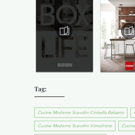
Tag:
Cucine Moderne Scavolini Cinisello Balsamo
Cucine Moderne Scavolini Vimodrone
Cucine