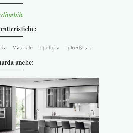
dinabile
ratteristiche:
rca
Materiale
Tipologia
I più visti a :
arda anche: