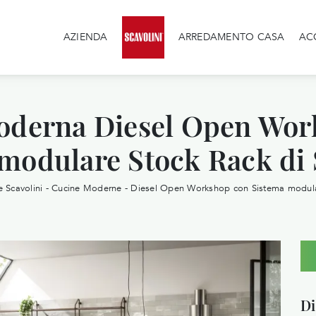
AZIENDA
ARREDAMENTO CASA
AC
oderna Diesel Open Wor
modulare Stock Rack di 
 Scavolini
-
Cucine Moderne
-
Diesel Open Workshop con Sistema modula
Di